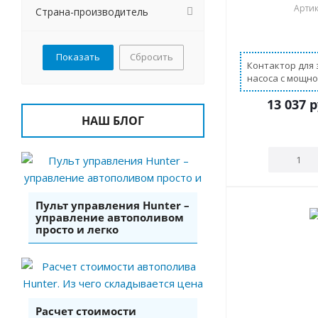
Артик
Страна-производитель
В нали
Сбросить
Контактор для 
насоса с мощн
более 1,8 кВт
13 037
р
НАШ БЛОГ
Пульт управления Hunter –
управление автополивом
просто и легко
Расчет стоимости