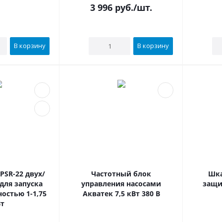
3 996
руб.
/шт.
В корзину
В корзину
PSR-22 двух/
Частотный блок
Шка
для запуска
управления насосами
защи
остью 1-1,75
Акватек 7,5 кВт 380 В
т