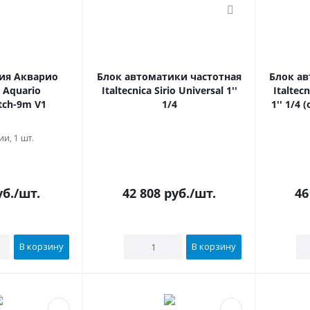
ия Акварио
Блок автоматики частотная
Блок ав
 Aquario
Italtecnica Sirio Universal 1''
Italtecn
tch-9m V1
1/4
1'' 1/4
и, 1 шт.
В наличии
б.
/шт.
42 808
руб.
/шт.
46
В корзину
В корзину