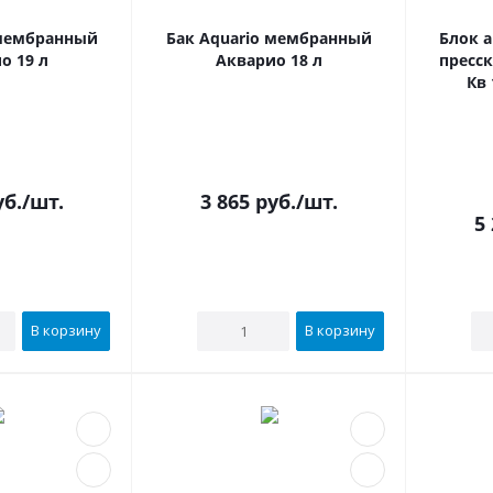
 мембранный
Бак Aquario мембранный
Блок 
о 19 л
Акварио 18 л
пресск
Кв 
В наличии
В наличии
б.
/шт.
3 865
руб.
/шт.
5
В корзину
В корзину