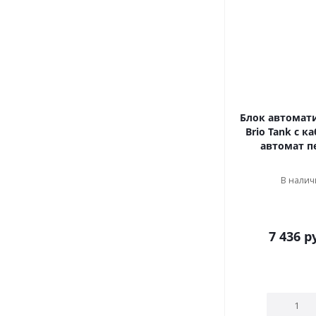
Блок автоматик
Brio Tank с к
автомат п
В наличи
7 436
ру