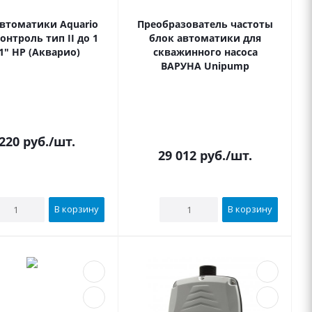
автоматики Aquario
Преобразователь частоты
онтроль тип II до 1
блок автоматики для
1" НР (Акварио)
скважинного насоса
ВАРУНА Unipump
В наличии
В наличии
 220
руб.
/шт.
29 012
руб.
/шт.
В корзину
В корзину