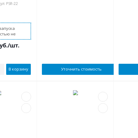
ул: PSR-22
В наличии
чии
запуска
остью не
уб.
/шт.
В корзину
Уточнить стоимость