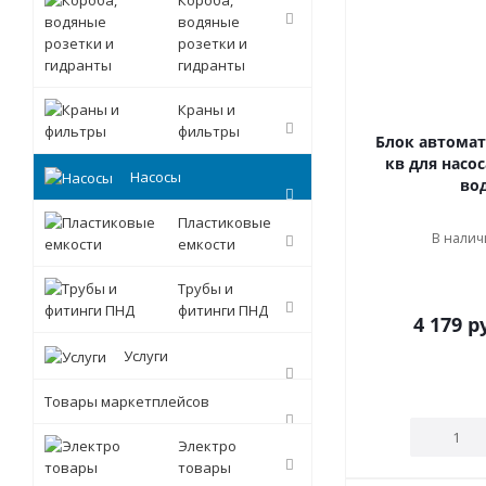
Короба,
водяные
розетки и
гидранты
Краны и
фильтры
Блок автомати
кв для насос
Насосы
во
Пластиковые
В наличи
емкости
Трубы и
фитинги ПНД
4 179
ру
Услуги
Товары маркетплейсов
Электро
товары