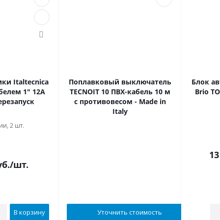
и Italtecnica
Поплавковый выключатель
Блок ав
абелем 1" 12А
TECNOIT 10 ПВХ-кабель 10 м
Brio TO
ерезапуск
с противовесом - Made in
Italy
и, 2 шт.
В наличии
13
б.
/шт.
В корзину
Уточнить стоимость