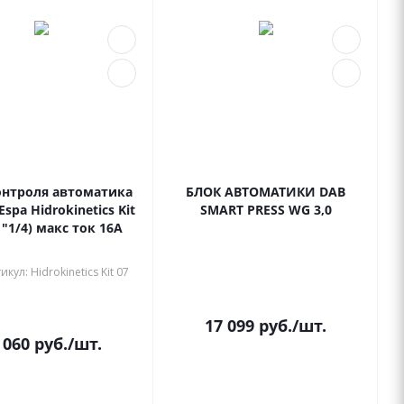
онтроля автоматика
БЛОК АВТОМАТИКИ DAB
spa Hidrokinetics Kit
SMART PRESS WG 3,0
1"1/4) макс ток 16А
икул: Hidrokinetics Kit 07
В наличии
личии
17 099
руб.
/шт.
 060
руб.
/шт.