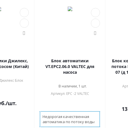
ики Джилекс,
Блок автоматики
Блок к
сосом (Китай)
VT.EPC2.06.0 VALTEC для
потока E
насоса
07 (д 
 Джилекс Блок
В наличии, 1 шт.
Арт
В на
Артикул: EPC -2 VALTEC
б.
/шт.
13
Недорогая качественная
автоматика по потоку воды