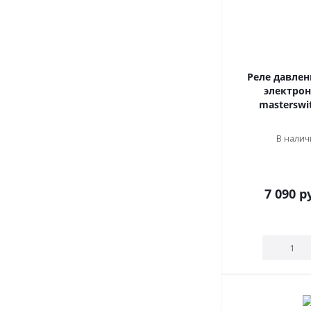
Реле давлен
электрон
masterswi
В наличи
7 090
ру