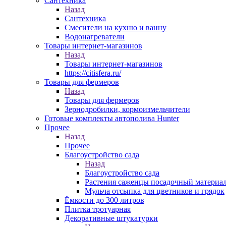
Сантехника
Назад
Сантехника
Смесители на кухню и ванну
Водонагреватели
Товары интернет-магазинов
Назад
Товары интернет-магазинов
https://citisfera.ru/
Товары для фермеров
Назад
Товары для фермеров
Зернодробилки, кормоизмельчители
Готовые комплекты автополива Hunter
Прочее
Назад
Прочее
Благоустройство сада
Назад
Благоустройство сада
Растения саженцы посадочный материа
Мульча отсыпка для цветников и грядок
Ёмкости до 300 литров
Плитка тротуарная
Декоративные штукатурки